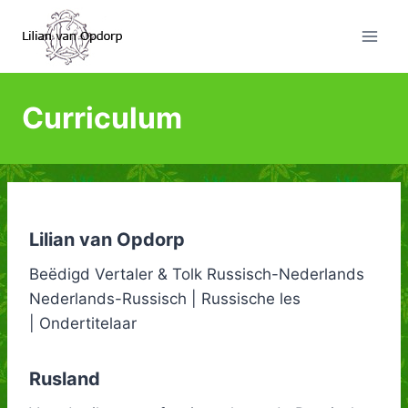
Doorgaan
naar
inhoud
Curriculum
Lilian van Opdorp
Beëdigd Vertaler & Tolk Russisch-Nederlands
Nederlands-Russisch | Russische les
| Ondertitelaar
Rusland